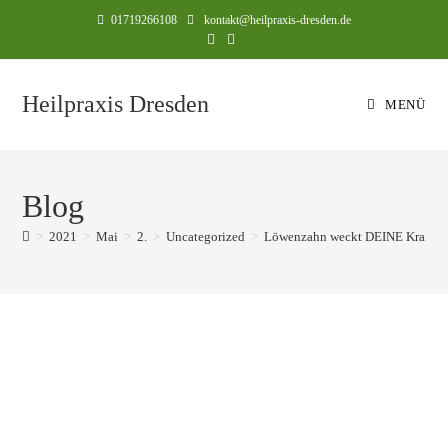
01719266108
kontakt@heilpraxis-dresden.de
Heilpraxis Dresden
MENÜ
Blog
>
2021
>
Mai
>
2.
>
Uncategorized
>
Löwenzahn weckt DEINE Kraft – T