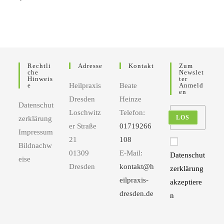
Rechtli
Adresse
Kontakt
Zum
Che
Newslet
Hinweis
Ter
E
Heilpraxis
Beate
Anmeld
En
Dresden
Heinze
Datenschut
Loschwitz
Telefon:
LOS
zerklärung
er Straße
01719266
Impressum
21
108
Bildnachw
01309
E-Mail:
Datenschut
eise
Dresden
kontakt@h
zerklärung
eilpraxis-
akzeptiere
dresden.de
n